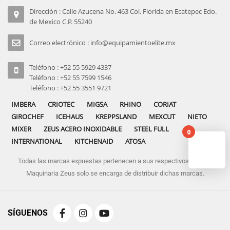
Dirección : Calle Azucena No. 463 Col. Florida en Ecatepec Edo.
de Mexico C.P. 55240
Correo electrónico : info@equipamientoelite.mx
Teléfono : +52 55 5929 4337
Teléfono : +52 55 7599 1546
Teléfono : +52 55 3551 9721
IMBERA
CRIOTEC
MIGSA
RHINO
CORIAT
GIROCHEF
ICEHAUS
KREPPSLAND
MEXCUT
NIETO
MIXER
ZEUS ACERO INOXIDABLE
STEEL FULL
0
INTERNATIONAL
KITCHENAID
ATOSA
Todas las marcas expuestas pertenecen a sus respectivos dueños
No pro
Maquinaria Zeus solo se encarga de distribuir dichas marcas.
SÍGUENOS