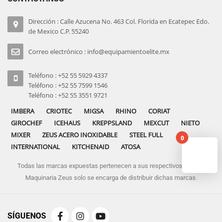
Dirección : Calle Azucena No. 463 Col. Florida en Ecatepec Edo.
de Mexico C.P. 55240
Correo electrónico : info@equipamientoelite.mx
Teléfono : +52 55 5929 4337
Teléfono : +52 55 7599 1546
Teléfono : +52 55 3551 9721
IMBERA
CRIOTEC
MIGSA
RHINO
CORIAT
GIROCHEF
ICEHAUS
KREPPSLAND
MEXCUT
NIETO
MIXER
ZEUS ACERO INOXIDABLE
STEEL FULL
0
INTERNATIONAL
KITCHENAID
ATOSA
Todas las marcas expuestas pertenecen a sus respectivos dueños
No pro
Maquinaria Zeus solo se encarga de distribuir dichas marcas.
SÍGUENOS