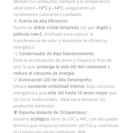
Mantén tus productos siempre a la temperatura
ideal entre
–16°C y –14°C
, asegurando un
rendimiento constante y confiable.
🚪
Puerta de Alta Eficiencia:
Puerta de
doble cristal templado
con gas
Argón
y
película Low-E
, diseñada para reducir la
transferencia de calor y maximizar la eficiencia
energética.
💨
Condensador de Bajo Mantenimiento:
Evita la acumulación de polvo y mejora el flujo de
aire, lo que
prolonga la vida útil del compresor
y
reduce el consumo de energía.
💡
Iluminación LED de Alto Desempeño:
Ofrece
excelente visibilidad interior
, bajo consumo
energético y una
vida útil hasta 10 veces mayor
que
los focos tradicionales. Ideal para destacar los
productos exhibidos.
🌍
Espuma Aislante de Ciclopentano:
Aislante
ecológico
, libre de CFC y HFC, con alto poder
térmico que mejora la retención del frío y contribuye
al cuidado del medio ambiente. ♻️💚