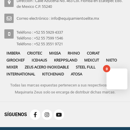
Dirección : Calle Azucena No. 463 Col. Florida en Ecatepec Edo.
de Mexico C.P. 55240
Correo electrónico : info@equipamientoelite.mx
Teléfono : +52 55 5929 4337
Teléfono : +52 55 7599 1546
Teléfono : +52 55 3551 9721
IMBERA
CRIOTEC
MIGSA
RHINO
CORIAT
GIROCHEF
ICEHAUS
KREPPSLAND
MEXCUT
NIETO
MIXER
ZEUS ACERO INOXIDABLE
STEEL FULL
0
INTERNATIONAL
KITCHENAID
ATOSA
Todas las marcas expuestas pertenecen a sus respectivos dueños
No pro
Maquinaria Zeus solo se encarga de distribuir dichas marcas.
SÍGUENOS