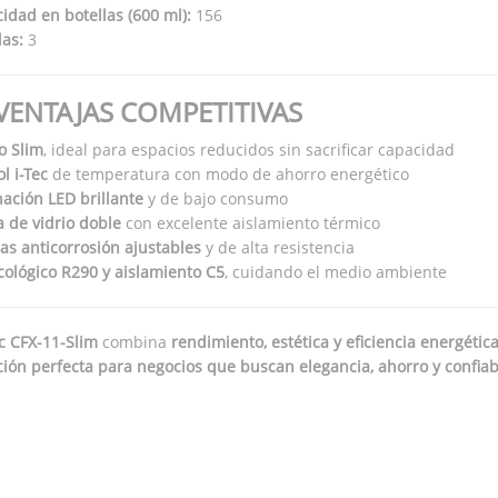
idad en botellas (600 ml):
156
las:
3
VENTAJAS COMPETITIVAS
o Slim
, ideal para espacios reducidos sin sacrificar capacidad
l i-Tec
de temperatura con modo de ahorro energético
nación LED brillante
y de bajo consumo
a de vidrio doble
con excelente aislamiento térmico
las anticorrosión ajustables
y de alta resistencia
cológico R290 y aislamiento C5
, cuidando el medio ambiente
c CFX-11-Slim
combina
rendimiento, estética y eficiencia energétic
ción perfecta para negocios que buscan elegancia, ahorro y confiab