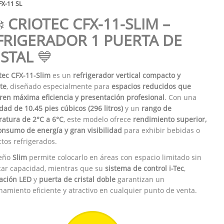
FX-11 SL
❄️
CRIOTEC CFX-11-SLIM –
FRIGERADOR 1 PUERTA DE
ISTAL
💙
tec CFX-11-Slim
es un
refrigerador vertical compacto y
te
, diseñado especialmente para
espacios reducidos que
ren máxima eficiencia y presentación profesional
. Con una
dad de 10.45 pies cúbicos (296 litros)
y un
rango de
atura de 2°C a 6°C
, este modelo ofrece
rendimiento superior,
onsumo de energía y gran visibilidad
para exhibir bebidas o
tos refrigerados.
seño
Slim
permite colocarlo en áreas con espacio limitado sin
icar capacidad, mientras que su
sistema de control i-Tec
,
ación LED
y
puerta de cristal doble
garantizan un
namiento eficiente y atractivo en cualquier punto de venta.