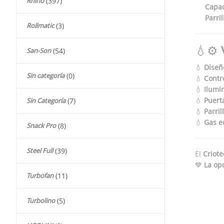
Rhino
(397)
Capac
Parril
Rollmatic
(3)
💧⚙️
San-Son
(54)
💧
Diseñ
Sin categoría
(0)
💧
Contro
💧
Ilumi
💧
Puert
Sin Categoría
(7)
💧
Parril
💧
Gas e
Snack Pro
(8)
Steel Full
(39)
El
Criote
💙
La op
Turbofan
(11)
Turbolino
(5)