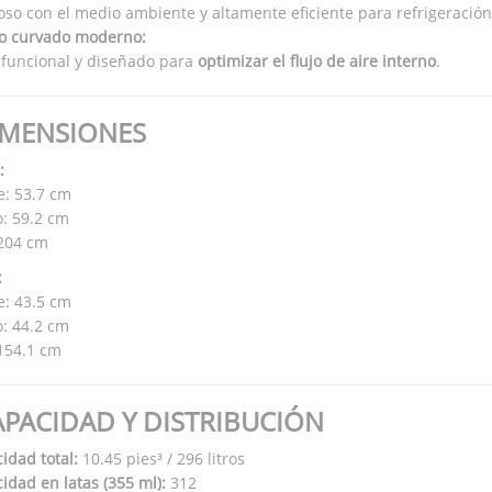
so con el medio ambiente y altamente eficiente para refrigeración
o curvado moderno:
, funcional y diseñado para
optimizar el flujo de aire interno
.
IMENSIONES
:
e: 53.7 cm
: 59.2 cm
 204 cm
:
e: 43.5 cm
: 44.2 cm
 154.1 cm
APACIDAD Y DISTRIBUCIÓN
idad total:
10.45 pies³ / 296 litros
idad en latas (355 ml):
312