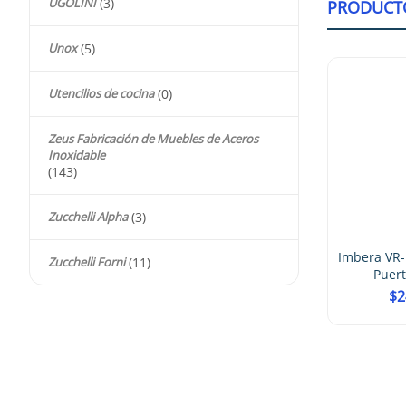
UGOLINI
(3)
PRODUCT
Unox
(5)
Utencilios de cocina
(0)
Zeus Fabricación de Muebles de Aceros
frigerador 2
Inoxidable
ristal
(143)
.00
Zucchelli Alpha
(3)
Imbera VR-17 Refrigerador 1
Imbera VR-
Zucchelli Forni
(11)
Puerta De Cristal
Puert
$
25,469.00
$
2