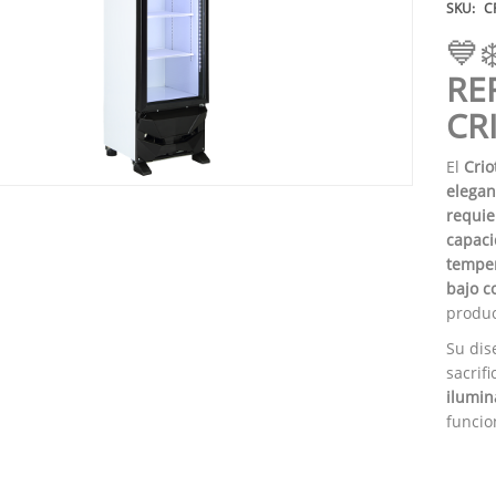
SKU:
C
💙
RE
CR
El
Crio
elegan
requie
capaci
temper
bajo c
produc
Su di
sacrif
ilumin
funcio