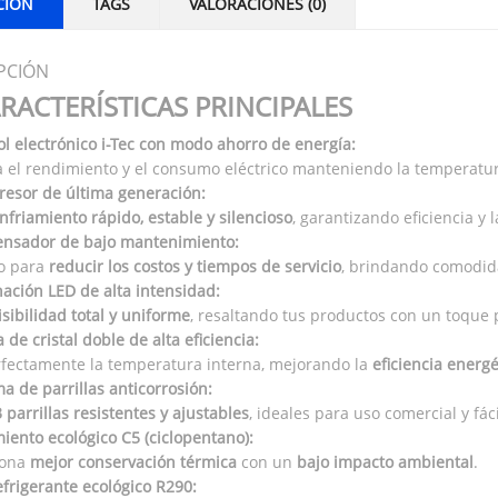
CIÓN
TAGS
VALORACIONES (0)
PCIÓN
RACTERÍSTICAS PRINCIPALES
ol electrónico i-Tec con modo ahorro de energía:
 el rendimiento y el consumo eléctrico manteniendo la temperatur
esor de última generación:
nfriamiento rápido, estable y silencioso
, garantizando eficiencia y l
nsador de bajo mantenimiento:
o para
reducir los costos y tiempos de servicio
, brindando comodid
nación LED de alta intensidad:
isibilidad total y uniforme
, resaltando tus productos con un toque 
 de cristal doble de alta eficiencia:
rfectamente la temperatura interna, mejorando la
eficiencia energé
a de parrillas anticorrosión:
 parrillas resistentes y ajustables
, ideales para uso comercial y fác
iento ecológico C5 (ciclopentano):
iona
mejor conservación térmica
con un
bajo impacto ambiental
.
efrigerante ecológico R290: