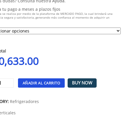
s dudas? Consulta nuestra
Ayuda
.
a tu pago a meses a plazos fijos
a se realiza por medio de la plataforma de MERCADO PAGO, la cual brindará una
ia segura y satisfactoria, generando más confianza al momento de adquirir un
.
otal
0,633.00
BUY NOW
AÑADIR AL CARRITO
tive:
ORY:
Refrigeradores
erticales