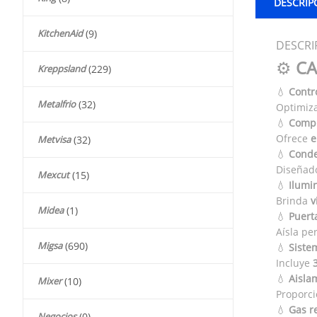
DESCRIP
KitchenAid
(9)
DESCRI
⚙️
CA
Kreppsland
(229)
💧
Contr
Metalfrio
(32)
Optimiza
💧
Compr
Ofrece
e
Metvisa
(32)
💧
Conde
Diseñad
Mexcut
(15)
💧
Ilumi
Brinda
v
Midea
(1)
💧
Puerta
Aísla pe
Migsa
(690)
💧
Sistem
Incluye
3
💧
Aislam
Mixer
(10)
Proporc
💧
Gas r
Negocios
(0)