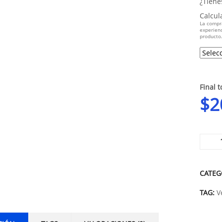
¿Tiene
Calcul
La compr
experienc
producto
Final t
$
2
Alterna
CATEG
TAG:
V