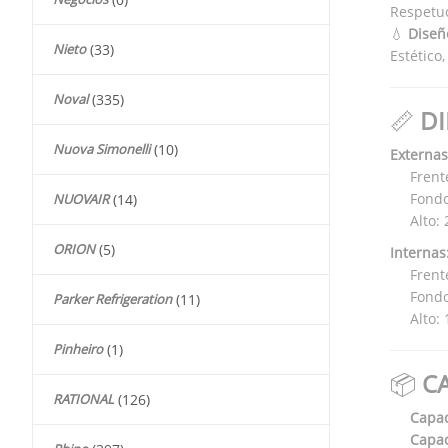
Respetuo
💧
Diseñ
Nieto
(33)
Estético
Noval
(335)
📏
D
Nuova Simonelli
(10)
Externas
Frent
Fondo
NUOVAIR
(14)
Alto:
ORION
(5)
Internas
Frent
Fondo
Parker Refrigeration
(11)
Alto:
Pinheiro
(1)
📦
C
RATIONAL
(126)
Capac
Capac