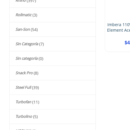
Rhino
(397)
4.00
Rollmatic
(3)
Imbera 110V Fabrica De Hielo
Imbera Fa
San-Son
(54)
Element Acero Inoxidable 304
In
260K
$
43,931.00
Sin Categoría
(7)
Sin categoría
(0)
Snack Pro
(8)
Steel Full
(39)
Turbofan
(11)
Turbolino
(5)