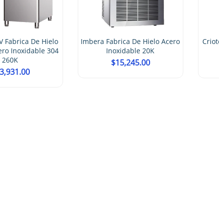
brica De Hielo Acero
Criotec CFX-42 Refrigerador 2
Cri
oxidable 20K
Puertas De Cristal
$
15,245.00
$
40,102.00