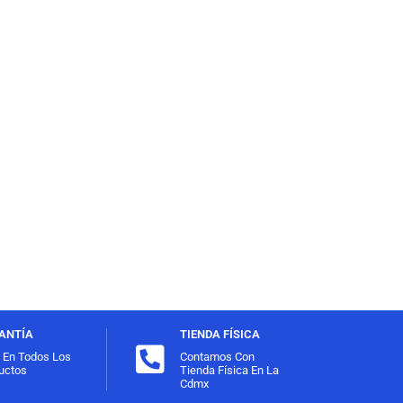
ANTÍA
TIENDA FÍSICA
l En Todos Los
Contamos Con
uctos
Tienda Física En La
Cdmx