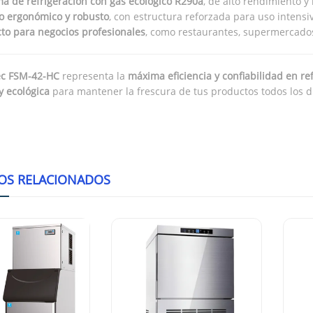
ma de refrigeración con gas ecológico R290a
, de alto rendimiento y
o ergonómico y robusto
, con estructura reforzada para uso intensi
cto para negocios profesionales
, como restaurantes, supermercados
ec FSM-42-HC
representa la
máxima eficiencia y confiabilidad en re
y ecológica
para mantener la frescura de tus productos todos los dí
OS RELACIONADOS