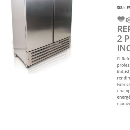
SKU:
F
💙
RE
2 
IN
El
Refr
profes
indust
rendim
Fabri
una
op
energé
momen