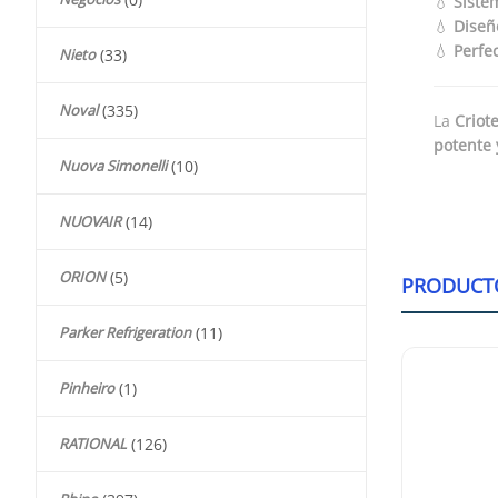
💧
Siste
💧
Diseñ
💧
Perfe
Nieto
(33)
Noval
(335)
La
Criot
potente 
Nuova Simonelli
(10)
NUOVAIR
(14)
ORION
(5)
PRODUCT
Parker Refrigeration
(11)
Pinheiro
(1)
RATIONAL
(126)
efrigerador 1
Cristal