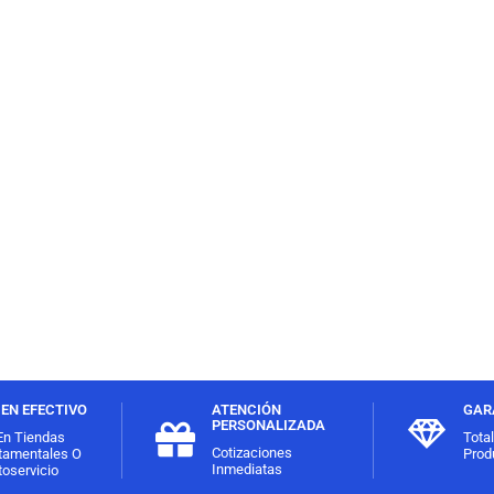
EN EFECTIVO
ATENCIÓN
GAR
PERSONALIZADA
En Tiendas
Tota
Cotizaciones
tamentales O
Prod
Inmediatas
oservicio