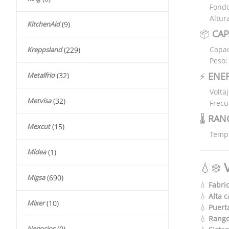
Fond
Altur
KitchenAid
(9)
📦
CAP
Capac
Kreppsland
(229)
Peso
⚡
ENER
Metalfrio
(32)
Volta
Metvisa
(32)
Frecu
🌡️
RAN
Mexcut
(15)
Tempe
Midea
(1)
💧❄️
Migsa
(690)
💧
Fabri
💧
Alta 
Mixer
(10)
💧
Puert
💧
Rango
Negocios
(0)