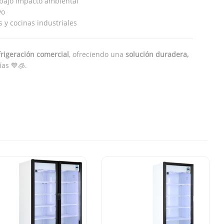
 bajo impacto ambiental
vo
 y cocinas industriales
frigeración comercial
, ofreciendo una
solución duradera,
as 💙🧊.
Criotec CFX-08 Refrigerador 1
Puerta De Cristal