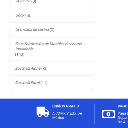
UGOLINI
(3)
Unox
(5)
Utencilios de cocina
(0)
Zeus Fabricación de Muebles de Aceros
Inoxidable
(143)
Zucchelli Alpha
(3)
Zucchelli Forni
(11)
ENVÍOS GRATIS
PAGO 
A CDMX Y Edo. De
Paga 
México
Depar
De Aut