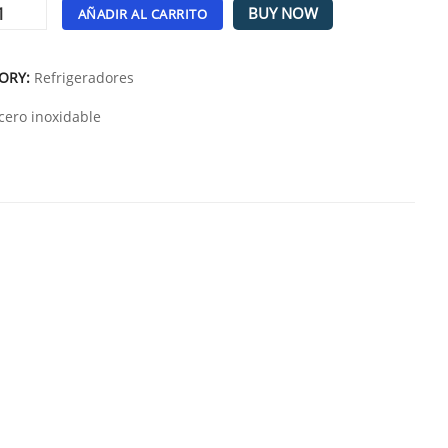
BUY NOW
AÑADIR AL CARRITO
tive:
ORY:
Refrigeradores
cero inoxidable