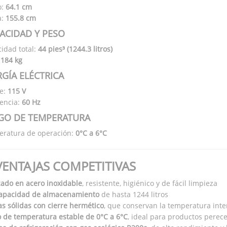
o:
64.1 cm
a:
155.8 cm
ACIDAD Y PESO
idad total:
44 pies³ (1244.3 litros)
:
184 kg
GÍA ELÉCTRICA
je:
115 V
encia:
60 Hz
GO DE TEMPERATURA
ratura de operación:
0°C a 6°C
VENTAJAS COMPETITIVAS
cado en acero inoxidable
, resistente, higiénico y de fácil limpieza
capacidad de almacenamiento
de hasta 1244 litros
as sólidas con cierre hermético
, que conservan la temperatura int
 de temperatura estable de 0°C a 6°C
, ideal para productos perec