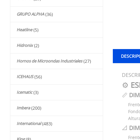
GRUPO ALPHA
(36)
Heatline
(5)
Hidronix
(2)
DESCRIP
Hornos de Microondas Industriales
(27)
DESCRI
ICEHAUS
(56)
⚙️
ES
Icematic
(3)
📏
DIM
Frent
Imbera
(200)
Fond
Altur
International
(483)
📐
DIM
Frent
King
(8)