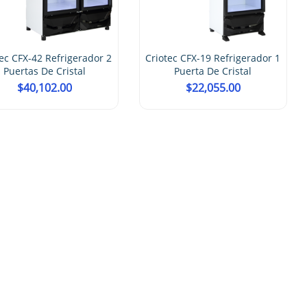
$
17,794.00
otec CFX-19 Refrigerador 1
Puerta De Cristal
$
22,055.00