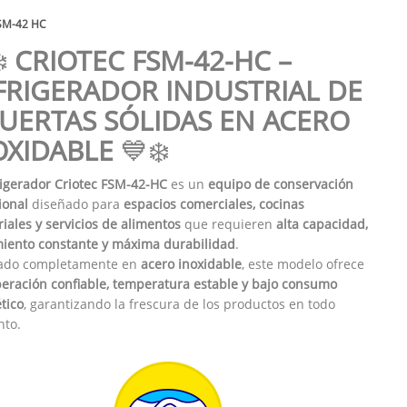
SM-42 HC
❄️
CRIOTEC FSM-42-HC –
FRIGERADOR INDUSTRIAL DE
PUERTAS SÓLIDAS EN ACERO
OXIDABLE
💙❄️
igerador Criotec FSM-42-HC
es un
equipo de conservación
ional
diseñado para
espacios comerciales, cocinas
riales y servicios de alimentos
que requieren
alta capacidad,
iento constante y máxima durabilidad
.
cado completamente en
acero inoxidable
, este modelo ofrece
eración confiable, temperatura estable y bajo consumo
tico
, garantizando la frescura de los productos en todo
to.