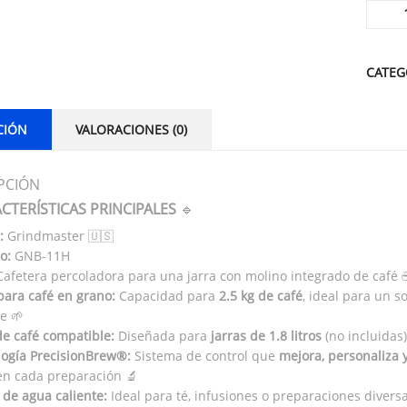
Alterna
CATEG
CIÓN
VALORACIONES (0)
PCIÓN
CTERÍSTICAS PRINCIPALES
🔹
:
Grindmaster 🇺🇸
o:
GNB-11H
afetera percoladora para una jarra con molino integrado de café 
para café en grano:
Capacidad para
2.5 kg de café
, ideal para un s
e 🌱
de café compatible:
Diseñada para
jarras de 1.8 litros
(no incluidas)
logía PrecisionBrew®:
Sistema de control que
mejora, personaliza 
en cada preparación 🔬
 de agua caliente:
Ideal para té, infusiones o preparaciones diversa