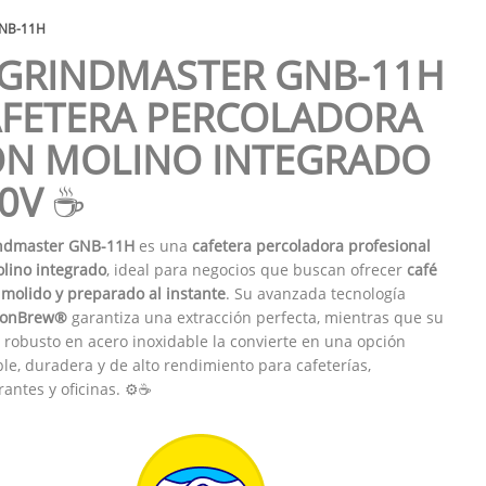
NB-11H
GRINDMASTER GNB-11H
FETERA PERCOLADORA
N MOLINO INTEGRADO
0V
☕
ndmaster GNB-11H
es una
cafetera percoladora profesional
lino integrado
, ideal para negocios que buscan ofrecer
café
 molido y preparado al instante
. Su avanzada tecnología
sionBrew®
garantiza una extracción perfecta, mientras que su
 robusto en acero inoxidable la convierte en una opción
ble, duradera y de alto rendimiento para cafeterías,
rantes y oficinas. ⚙️☕