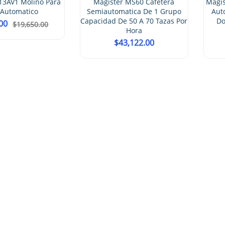
Magister MS60 Cafetera
Magister STILO ES100 Cafetera
Semiautomatica De 1 Grupo
Automática Electrónica Con
apacidad De 50 A 70 Tazas Por
Dosaje Programable Dos
Hora
Grupos
$
43,122.00
$
64,040.00