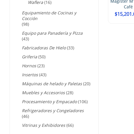
Magister M13AV1 Molino Para
Waflera
(16)
Café Automatico
C
Equipamiento de Cocinas y
$
15,201.00
$
19,650.00
Cocción
(98)
Equipo para Panadería y Pizza
(43)
Fabricadoras De Hielo
(33)
Griferia
(50)
Hornos
(23)
Insertos
(43)
Máquinas de helado y Paletas
(20)
Muebles y Accesorios
(28)
Procesamiento y Empacado
(106)
Refrigeradores y Congeladores
(46)
Vitrinas y Exhibidores
(66)