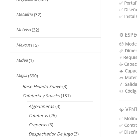
✅
Portaf
✅
Diseño
Metalfrio
(32)
✅
Instal
Metvisa
(32)
⚙️
ESPE
📦
Model
Mexcut
(15)
📏
Dimen
⚡
Requisi
Midea
(1)
☕
Capac
🫖
Capac
Migsa
(690)
🧱
Materi
💧
Salida
Base Helado Suave
(3)
📜
Códig
Cafetería y Snacks
(131)
Algodoneras
(3)
💎
VENT
Cafeteras
(25)
✅
Molin
Creperas
(6)
✅
Contro
✅
Diseñ
Despachador De Jugo
(3)