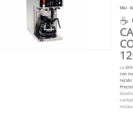
SKU:
G
☕
CA
CO
12
La
Gri
con mo
recién
Preci
diseño
confia
restau