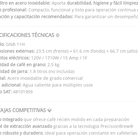
iltro en acero inoxidable:
Aporta
durabilidad, higiene y fácil limpie
 profesional:
Compacto, funcional y listo para operación continua 
ación y capacitación recomendadas:
Para garantizar un desempeño ó
CIFICACIONES TÉCNICAS
⚙️
o:
GNB-11H
siones externas:
23.5 cm (frente) × 61.6 cm (fondo) × 66.7 cm (alto)
tos eléctricos:
120V / 1710W / 15 Amp / 1F
idad de café en grano:
2.5 kg
idad de jarra:
1.8 litros (no incluida)
al:
Acero inoxidable de grado comercial
 adicional:
Agua caliente para múltiples usos
o SAT:
48101909
AJAS COMPETITIVAS
💎
o integrado
que ofrece café recién molido en cada preparación
l de extracción avanzado
gracias a la tecnología PrecisionBrew®
o robusto y duradero
, ideal para operación constante en cafeterías