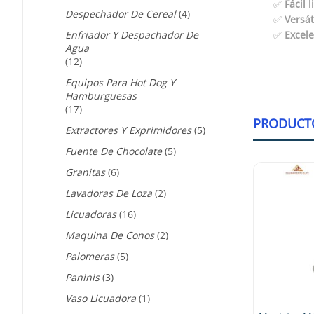
✅
Fácil 
Despechador De Cereal
(4)
✅
Versát
Enfriador Y Despachador De
✅
Excele
Agua
(12)
Equipos Para Hot Dog Y
Hamburguesas
(17)
PRODUCT
Extractores Y Exprimidores
(5)
Fuente De Chocolate
(5)
Granitas
(6)
-23%
-23%
Lavadoras De Loza
(2)
Licuadoras
(16)
aster 250-3A Molino De
Maquina De Conos
(2)
Para Percoladora 115V
Palomeras
(5)
,149.00
$
60,950.00
Paninis
(3)
Vaso Licuadora
(1)