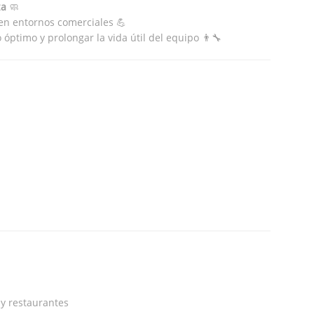
za
🧼
en entornos comerciales 💪
ptimo y prolongar la vida útil del equipo 👨‍🔧
 y restaurantes