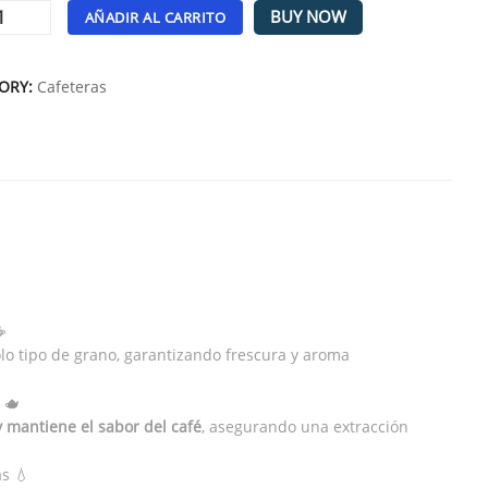
BUY NOW
AÑADIR AL CARRITO
tive:
ORY:
Cafeteras
☕
olo tipo de grano, garantizando frescura y aroma
 🫖
y mantiene el sabor del café
, asegurando una extracción
s 💧