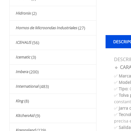
Hidronix
(2)
Hornos de Microondas Industriales
(27)
DESCRIP
ICEHAUS
(56)
Icematic
(3)
DESCRI
🔹
CARA
Imbera
(200)
✅
Marca
✅
Model
International
(483)
✅
Tipo:
C
✅
Tolva 
King
(8)
constant
✅
Jarra 
✅
Tecno
KitchenAid
(9)
precisa 
✅
Salida
Kreppsland
(229)