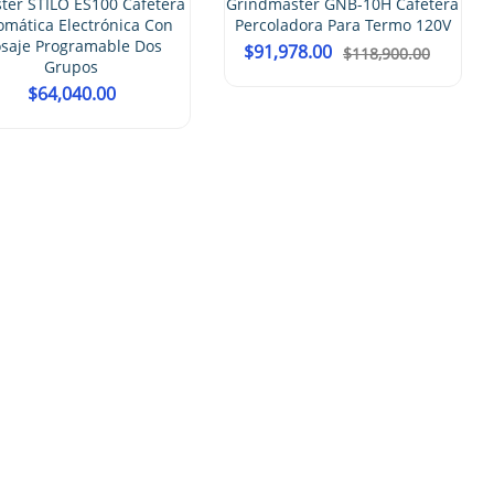
Grindmaster GNB-10H Cafetera
Percoladora Para Termo 120V
$
91,978.00
$
118,900.00