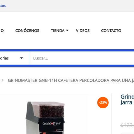
ctos
IO
CONÓCENOS
TIENDA
VIDEOS
CONTACTO
GRINDMASTER GNB-11H CAFETERA PERCOLADORA PARA UNA J
Grin
Jarra
-23%
$
123