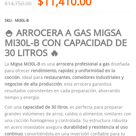
$
11,410.00
$
14,750.00
SKU:
MI30L-B
🍚 ARROCERA A GAS MIGSA
MI30L-B CON CAPACIDAD DE
30 LITROS 🔥
La
Migsa MI30L-B
es una
arrocera profesional a gas
diseñada
para ofrecer
rendimiento, rapidez y uniformidad en la
cocción
. Ideal para
restaurantes, comedores industriales y
negocios de alta producción
, esta arrocera garantiza
resultados consistentes en cada preparación, ahorrando
tiempo y energía.
Con una
capacidad de 30 litros
, es perfecta para preparar
grandes volúmenes de arroz, caldos o alimentos similares con
una cocción homogénea y controlada. Su estructura robusta
en acero inoxidable asegura
durabilidad y resistencia al uso
continuo
, convirtiéndola en una inversión confiable para tu