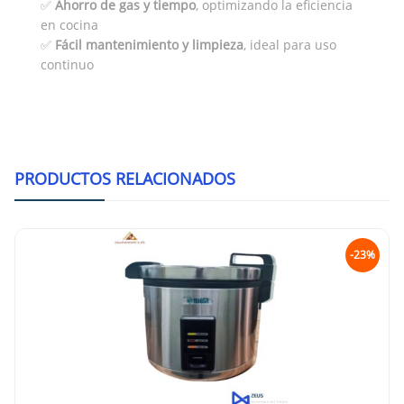
✅
Ahorro de gas y tiempo
, optimizando la eficiencia
en cocina
✅
Fácil mantenimiento y limpieza
, ideal para uso
continuo
PRODUCTOS RELACIONADOS
-23%
Arrocera Electrica Migsa MI
Litr
$
5,005.0