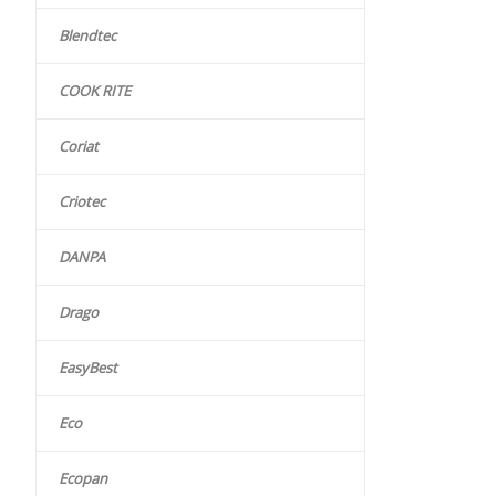
Blendtec
COOK RITE
Coriat
Criotec
DANPA
Drago
EasyBest
Eco
Ecopan