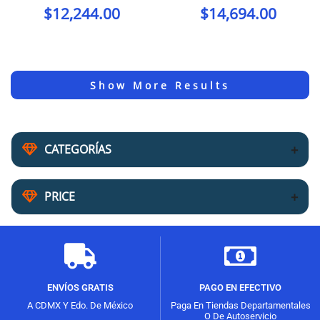
$
12,244.00
$
14,694.00
CATEGORÍAS
PRICE
ENVÍOS GRATIS
PAGO EN EFECTIVO
A CDMX Y Edo. De México
Paga En Tiendas Departamentales
O De Autoservicio