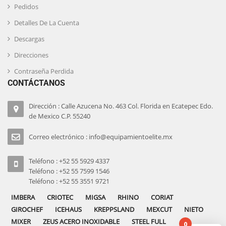
Pedidos
Detalles De La Cuenta
Descargas
Direcciones
Contraseña Perdida
CONTÁCTANOS
Dirección : Calle Azucena No. 463 Col. Florida en Ecatepec Edo.
de Mexico C.P. 55240
Correo electrónico : info@equipamientoelite.mx
Teléfono : +52 55 5929 4337
Teléfono : +52 55 7599 1546
Teléfono : +52 55 3551 9721
IMBERA
CRIOTEC
MIGSA
RHINO
CORIAT
GIROCHEF
ICEHAUS
KREPPSLAND
MEXCUT
NIETO
MIXER
ZEUS ACERO INOXIDABLE
STEEL FULL
0