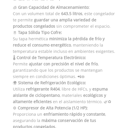
🧊
Gran Capacidad de Almacenamiento:
Con un volumen total de
643.5 litros
, este congelador
te permite
guardar una amplia variedad de
productos congelados
sin comprometer el espacio.
🚪
Tapa Sólida Tipo Cofre:
Su tapa hermética
minimiza la pérdida de frío y
reduce el consumo energético
, manteniendo la
temperatura estable incluso en ambientes exigentes.
🌡️
Control de Temperatura Electrónico:
Permite
ajustar con precisión el nivel de frío
,
garantizando que los productos se mantengan
siempre en condiciones óptimas. 📲❄️
🌍
Sistema de Refrigeración Ecológico:
Utiliza
refrigerante R404
, libre de HFCs, y
espuma
aislante de ciclopentano
, materiales
ecológicos y
altamente eficientes
en el aislamiento térmico. 🌿♻️
⚙️
Compresor de Alta Potencia (1/2 HP):
Proporciona un
enfriamiento rápido y constante
,
asegurando la
máxima conservación de tus
productos congelados.