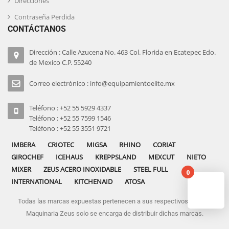
Direcciones
Contraseña Perdida
CONTÁCTANOS
Dirección : Calle Azucena No. 463 Col. Florida en Ecatepec Edo.
de Mexico C.P. 55240
Correo electrónico : info@equipamientoelite.mx
Teléfono : +52 55 5929 4337
Teléfono : +52 55 7599 1546
Teléfono : +52 55 3551 9721
IMBERA
CRIOTEC
MIGSA
RHINO
CORIAT
GIROCHEF
ICEHAUS
KREPPSLAND
MEXCUT
NIETO
MIXER
ZEUS ACERO INOXIDABLE
STEEL FULL
0
INTERNATIONAL
KITCHENAID
ATOSA
Todas las marcas expuestas pertenecen a sus respectivos dueños
No pro
Maquinaria Zeus solo se encarga de distribuir dichas marcas.