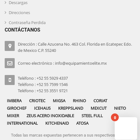
Descargas
Direcciones
Contraseña Perdida
CONTÁCTANOS
Dirección : Calle Azucena No. 463 Col. Florida en Ecatepec Edo.
de Mexico C.P. 55240
Correo electrónico : info@equipamientoelite.mx
Teléfono : +52 55 5929 4337
Teléfono : +52 55 7599 1546
Teléfono : +52 55 3551 9721
IMBERA
CRIOTEC
MIGSA
RHINO
CORIAT
GIROCHEF
ICEHAUS
KREPPSLAND
MEXCUT
NIETO
MIXER
ZEUS ACERO INOXIDABLE
STEEL FULL
0
INTERNATIONAL
KITCHENAID
ATOSA
Todas las marcas expuestas pertenecen a sus respectivos dueños
No pro