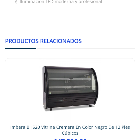
💧 Iluminación LED moderna y profesional
PRODUCTOS RELACIONADOS
Imbera P
BHS20 Vitrina Cremera En Color Negro De 12 Pies
Cúbicos