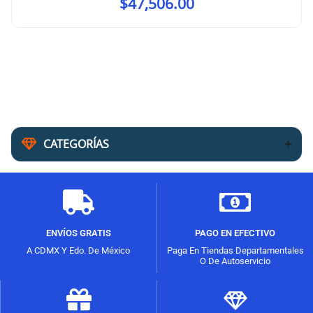
$
47,506.00
CATEGORÍAS
ENVÍOS GRATIS
PAGO EN EFECTIVO
A CDMX Y Edo. De México
Paga En Tiendas Departamentales
O De Autoservicio