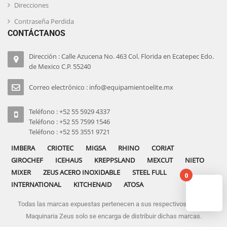
Direcciones
Contraseña Perdida
CONTÁCTANOS
Dirección : Calle Azucena No. 463 Col. Florida en Ecatepec Edo.
de Mexico C.P. 55240
Correo electrónico : info@equipamientoelite.mx
Teléfono : +52 55 5929 4337
Teléfono : +52 55 7599 1546
Teléfono : +52 55 3551 9721
IMBERA
CRIOTEC
MIGSA
RHINO
CORIAT
GIROCHEF
ICEHAUS
KREPPSLAND
MEXCUT
NIETO
MIXER
ZEUS ACERO INOXIDABLE
STEEL FULL
0
INTERNATIONAL
KITCHENAID
ATOSA
Todas las marcas expuestas pertenecen a sus respectivos dueños
No pro
Maquinaria Zeus solo se encarga de distribuir dichas marcas.