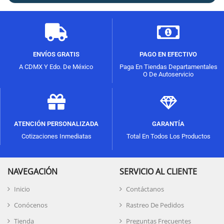
ENVÍOS GRATIS
PAGO EN EFECTIVO
A CDMX Y Edo. De México
Paga En Tiendas Departamentales
O De Autoservicio
ATENCIÓN PERSONALIZADA
GARANTÍA
Cotizaciones Inmediatas
Total En Todos Los Productos
NAVEGACIÓN
SERVICIO AL CLIENTE
Inicio
Contáctanos
Conócenos
Rastreo De Pedidos
Tienda
Preguntas Frecuentes