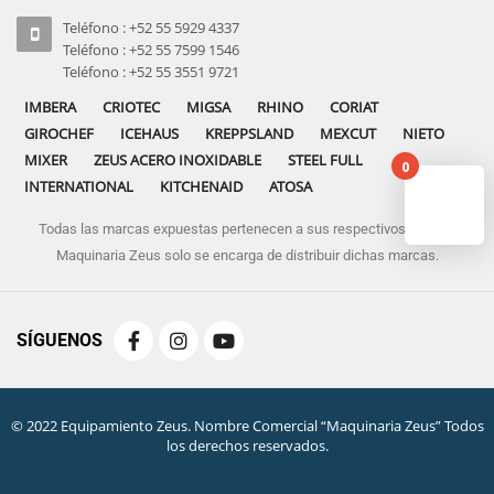
Teléfono : +52 55 5929 4337
Teléfono : +52 55 7599 1546
Teléfono : +52 55 3551 9721
IMBERA
CRIOTEC
MIGSA
RHINO
CORIAT
GIROCHEF
ICEHAUS
KREPPSLAND
MEXCUT
NIETO
MIXER
ZEUS ACERO INOXIDABLE
STEEL FULL
0
INTERNATIONAL
KITCHENAID
ATOSA
Todas las marcas expuestas pertenecen a sus respectivos dueños
No pro
Maquinaria Zeus solo se encarga de distribuir dichas marcas.
SÍGUENOS
© 2022 Equipamiento Zeus. Nombre Comercial “Maquinaria Zeus” Todos
los derechos reservados.