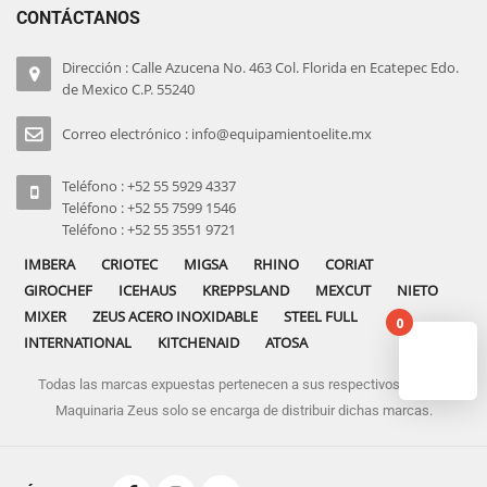
CONTÁCTANOS
Dirección : Calle Azucena No. 463 Col. Florida en Ecatepec Edo.
de Mexico C.P. 55240
Correo electrónico : info@equipamientoelite.mx
Teléfono : +52 55 5929 4337
Teléfono : +52 55 7599 1546
Teléfono : +52 55 3551 9721
IMBERA
CRIOTEC
MIGSA
RHINO
CORIAT
GIROCHEF
ICEHAUS
KREPPSLAND
MEXCUT
NIETO
MIXER
ZEUS ACERO INOXIDABLE
STEEL FULL
0
INTERNATIONAL
KITCHENAID
ATOSA
Todas las marcas expuestas pertenecen a sus respectivos dueños
No pro
Maquinaria Zeus solo se encarga de distribuir dichas marcas.