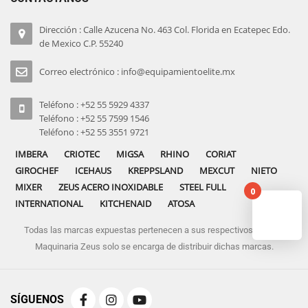
Dirección : Calle Azucena No. 463 Col. Florida en Ecatepec Edo.
de Mexico C.P. 55240
Correo electrónico : info@equipamientoelite.mx
Teléfono : +52 55 5929 4337
Teléfono : +52 55 7599 1546
Teléfono : +52 55 3551 9721
IMBERA
CRIOTEC
MIGSA
RHINO
CORIAT
GIROCHEF
ICEHAUS
KREPPSLAND
MEXCUT
NIETO
MIXER
ZEUS ACERO INOXIDABLE
STEEL FULL
0
INTERNATIONAL
KITCHENAID
ATOSA
Todas las marcas expuestas pertenecen a sus respectivos dueños
No pro
Maquinaria Zeus solo se encarga de distribuir dichas marcas.
SÍGUENOS