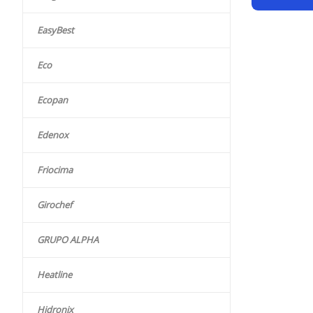
EasyBest
Eco
Ecopan
Edenox
Friocima
Girochef
GRUPO ALPHA
Heatline
Hidronix