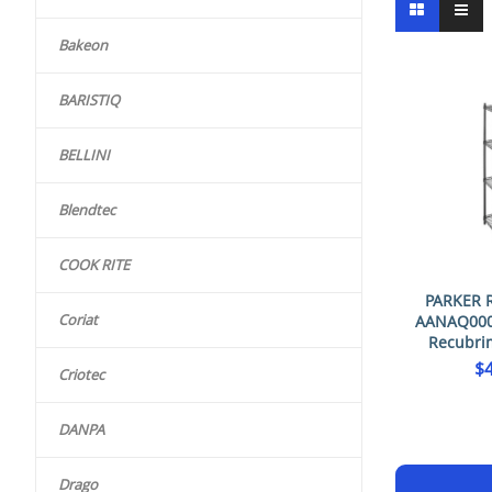
Bakeon
BARISTIQ
BELLINI
Blendtec
COOK RITE
PARKER 
Coriat
AANAQ000
Recubri
$
Criotec
DANPA
Drago