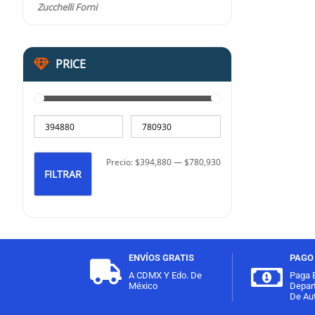
Zucchelli Forni
PRICE
Precio:
$394,880
—
$780,930
FILTRAR
ENVÍOS GRATIS
PAGO 
A CDMX Y Edo. De
Paga 
México
Depar
De Aut