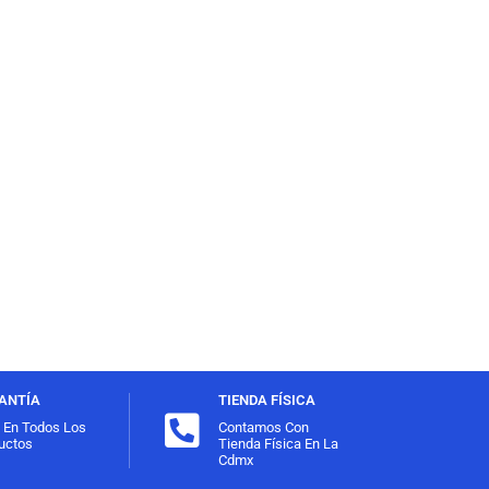
ANTÍA
TIENDA FÍSICA
l En Todos Los
Contamos Con
uctos
Tienda Física En La
Cdmx