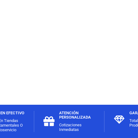
EN EFECTIVO
ATENCIÓN
GAR
PERSONALIZADA
En Tiendas
Tota
Cotizaciones
tamentales O
Prod
Inmediatas
oservicio