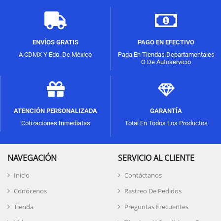
ENVÍOS GRATIS
PAGO EN EFECTIVO
A CDMX Y Edo. De México
Paga En Tiendas Departamentales
O De Autoservicio
ATENCIÓN PERSONALIZADA
GARANTÍA
Cotizaciones Inmediatas
Total En Todos Los Productos
NAVEGACIÓN
SERVICIO AL CLIENTE
Inicio
Contáctanos
Conócenos
Rastreo De Pedidos
Tienda
Preguntas Frecuentes