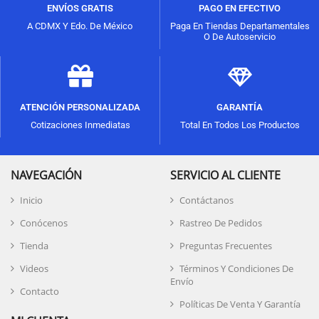
ENVÍOS GRATIS
PAGO EN EFECTIVO
A CDMX Y Edo. De México
Paga En Tiendas Departamentales
O De Autoservicio
ATENCIÓN PERSONALIZADA
GARANTÍA
Cotizaciones Inmediatas
Total En Todos Los Productos
NAVEGACIÓN
SERVICIO AL CLIENTE
Inicio
Contáctanos
Conócenos
Rastreo De Pedidos
Tienda
Preguntas Frecuentes
Videos
Términos Y Condiciones De
Envío
Contacto
Políticas De Venta Y Garantía