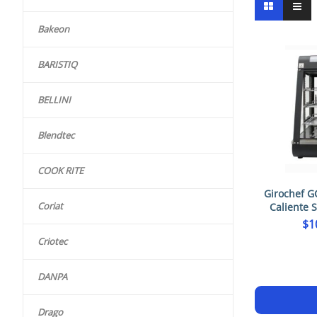
Bakeon
BARISTIQ
BELLINI
Blendtec
COOK RITE
Girochef G
Coriat
Caliente 
$
1
Criotec
DANPA
Drago