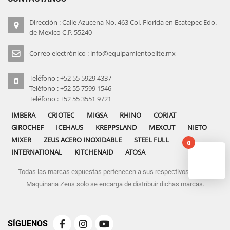
Dirección : Calle Azucena No. 463 Col. Florida en Ecatepec Edo.
de Mexico C.P. 55240
Correo electrónico : info@equipamientoelite.mx
Teléfono : +52 55 5929 4337
Teléfono : +52 55 7599 1546
Teléfono : +52 55 3551 9721
IMBERA
CRIOTEC
MIGSA
RHINO
CORIAT
GIROCHEF
ICEHAUS
KREPPSLAND
MEXCUT
NIETO
MIXER
ZEUS ACERO INOXIDABLE
STEEL FULL
0
INTERNATIONAL
KITCHENAID
ATOSA
Todas las marcas expuestas pertenecen a sus respectivos dueños
No pro
Maquinaria Zeus solo se encarga de distribuir dichas marcas.
SÍGUENOS