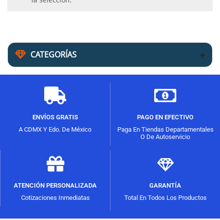
CATEGORÍAS
ENVÍOS GRATIS
PAGO EN EFECTIVO
A CDMX Y Edo. De México
Paga En Tiendas Departamentales
O De Autoservicio
ATENCIÓN PERSONALIZADA
GARANTÍA
Cotizaciones Inmediatas
Total En Todos Los Productos