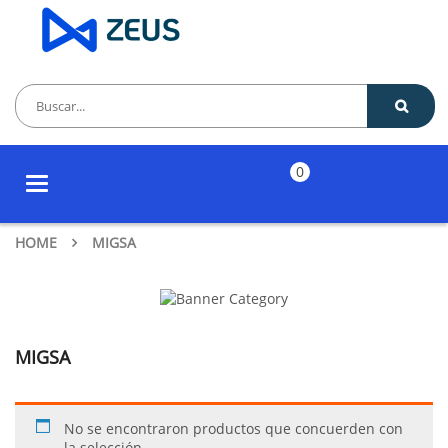
0
Toggle
navigation
HOME
MIGSA
MIGSA
No se encontraron productos que concuerden con
la selección.