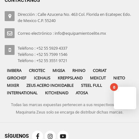
CONTÁCTANOS
Dirección : Calle Azucena No. 463 Col. Florida en Ecatepec Edo.
de Mexico C.P. 55240
Correo electrónico : info@equipamientoelite.mx
Teléfono : +52 55 5929 4337
Teléfono : +52 55 7599 1546
Teléfono : +52 55 3551 9721
IMBERA
CRIOTEC
MIGSA
RHINO
CORIAT
GIROCHEF
ICEHAUS
KREPPSLAND
MEXCUT
NIETO
MIXER
ZEUS ACERO INOXIDABLE
STEEL FULL
0
INTERNATIONAL
KITCHENAID
ATOSA
Todas las marcas expuestas pertenecen a sus respectivos dueños
No pro
Maquinaria Zeus solo se encarga de distribuir dichas marcas.
SÍGUENOS