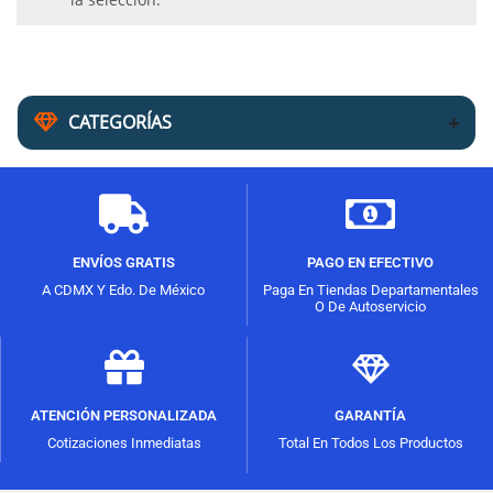
CATEGORÍAS
ENVÍOS GRATIS
PAGO EN EFECTIVO
A CDMX Y Edo. De México
Paga En Tiendas Departamentales
O De Autoservicio
ATENCIÓN PERSONALIZADA
GARANTÍA
Cotizaciones Inmediatas
Total En Todos Los Productos