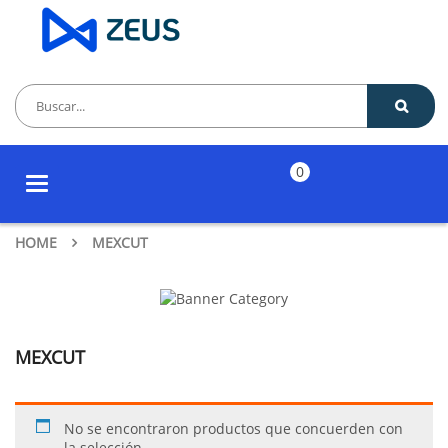
0
Toggle
navigation
HOME
MEXCUT
MEXCUT
No se encontraron productos que concuerden con
la selección.