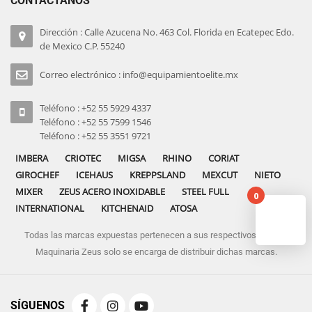
CONTÁCTANOS
Dirección : Calle Azucena No. 463 Col. Florida en Ecatepec Edo.
de Mexico C.P. 55240
Correo electrónico : info@equipamientoelite.mx
Teléfono : +52 55 5929 4337
Teléfono : +52 55 7599 1546
Teléfono : +52 55 3551 9721
IMBERA
CRIOTEC
MIGSA
RHINO
CORIAT
GIROCHEF
ICEHAUS
KREPPSLAND
MEXCUT
NIETO
MIXER
ZEUS ACERO INOXIDABLE
STEEL FULL
0
INTERNATIONAL
KITCHENAID
ATOSA
Todas las marcas expuestas pertenecen a sus respectivos dueños
No pro
Maquinaria Zeus solo se encarga de distribuir dichas marcas.
SÍGUENOS