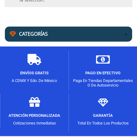
CATEGORÍAS
ENVÍOS GRATIS
PAGO EN EFECTIVO
A CDMX Y Edo. De México
Paga En Tiendas Departamentales
O De Autoservicio
ATENCIÓN PERSONALIZADA
GARANTÍA
Cotizaciones Inmediatas
Total En Todos Los Productos