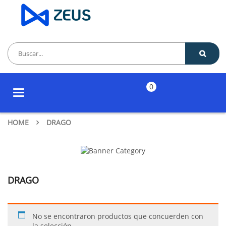
0
Toggle
navigation
HOME
DRAGO
DRAGO
No se encontraron productos que concuerden con
la selección.