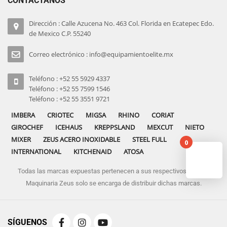
CONTÁCTANOS
Dirección : Calle Azucena No. 463 Col. Florida en Ecatepec Edo.
de Mexico C.P. 55240
Correo electrónico : info@equipamientoelite.mx
Teléfono : +52 55 5929 4337
Teléfono : +52 55 7599 1546
Teléfono : +52 55 3551 9721
IMBERA
CRIOTEC
MIGSA
RHINO
CORIAT
GIROCHEF
ICEHAUS
KREPPSLAND
MEXCUT
NIETO
MIXER
ZEUS ACERO INOXIDABLE
STEEL FULL
0
INTERNATIONAL
KITCHENAID
ATOSA
Todas las marcas expuestas pertenecen a sus respectivos dueños
No pro
Maquinaria Zeus solo se encarga de distribuir dichas marcas.
SÍGUENOS