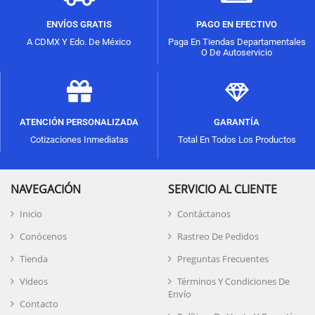
ENVÍOS GRATIS
PAGO EN EFECTIVO
A CDMX Y Edo. De México
Paga En Tiendas Departamentales
O De Autoservicio
ATENCIÓN PERSONALIZADA
GARANTÍA
Cotizaciones Inmediatas
Total En Todos Los Productos
NAVEGACIÓN
SERVICIO AL CLIENTE
Inicio
Contáctanos
Conócenos
Rastreo De Pedidos
Tienda
Preguntas Frecuentes
Videos
Términos Y Condiciones De
Envío
Contacto