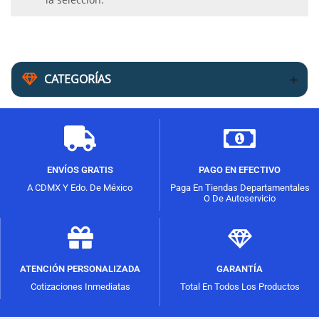
CATEGORÍAS
ENVÍOS GRATIS
PAGO EN EFECTIVO
A CDMX Y Edo. De México
Paga En Tiendas Departamentales
O De Autoservicio
ATENCIÓN PERSONALIZADA
GARANTÍA
Cotizaciones Inmediatas
Total En Todos Los Productos