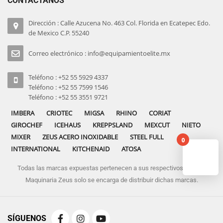
CONTÁCTANOS
Dirección : Calle Azucena No. 463 Col. Florida en Ecatepec Edo.
de Mexico C.P. 55240
Correo electrónico : info@equipamientoelite.mx
Teléfono : +52 55 5929 4337
Teléfono : +52 55 7599 1546
Teléfono : +52 55 3551 9721
IMBERA
CRIOTEC
MIGSA
RHINO
CORIAT
GIROCHEF
ICEHAUS
KREPPSLAND
MEXCUT
NIETO
MIXER
ZEUS ACERO INOXIDABLE
STEEL FULL
0
INTERNATIONAL
KITCHENAID
ATOSA
Todas las marcas expuestas pertenecen a sus respectivos dueños
No pro
Maquinaria Zeus solo se encarga de distribuir dichas marcas.
SÍGUENOS