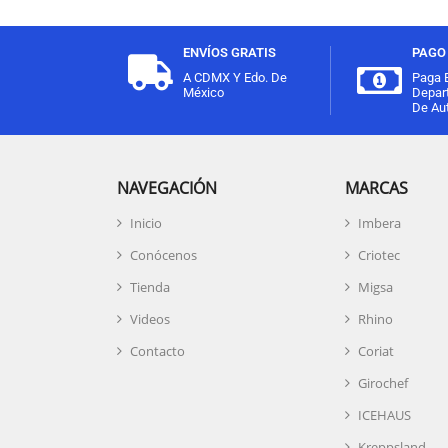
ENVÍOS GRATIS
PAGO 
A CDMX Y Edo. De
Paga 
México
Depar
De Aut
NAVEGACIÓN
MARCAS
Inicio
Imbera
Conócenos
Criotec
Tienda
Migsa
Videos
Rhino
Contacto
Coriat
Girochef
ICEHAUS
Kreppsland