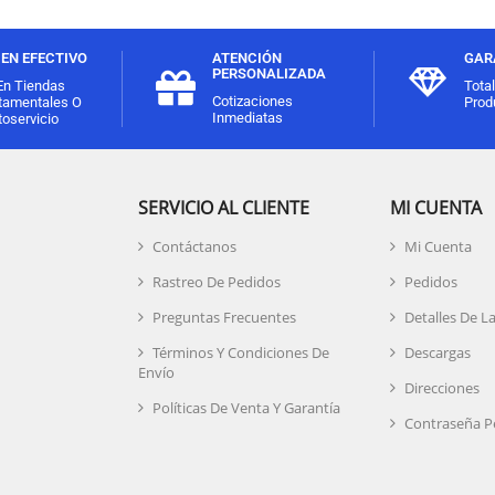
EN EFECTIVO
ATENCIÓN
GAR
PERSONALIZADA
En Tiendas
Tota
Cotizaciones
tamentales O
Prod
Inmediatas
oservicio
SERVICIO AL CLIENTE
MI CUENTA
Contáctanos
Mi Cuenta
Rastreo De Pedidos
Pedidos
Preguntas Frecuentes
Detalles De L
Términos Y Condiciones De
Descargas
Envío
Direcciones
Políticas De Venta Y Garantía
Contraseña P