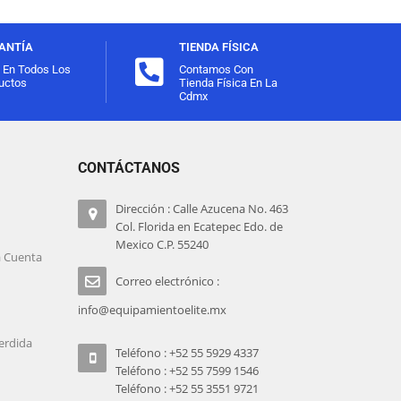
ANTÍA
TIENDA FÍSICA
l En Todos Los
Contamos Con
uctos
Tienda Física En La
Cdmx
CONTÁCTANOS
Dirección : Calle Azucena No. 463
Col. Florida en Ecatepec Edo. de
Mexico C.P. 55240
a Cuenta
Correo electrónico :
info@equipamientoelite.mx
erdida
Teléfono : +52 55 5929 4337
Teléfono : +52 55 7599 1546
Teléfono : +52 55 3551 9721