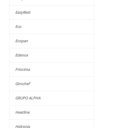
EasyBest
Eco
Ecopan
Edenox
Friocima
Girochef
GRUPO ALPHA
Heatline
Hidronix