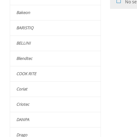
No se
Bakeon
BARISTIQ
BELLINI
Blendtec
COOK RITE
Coriat
Criotec
DANPA
Drago