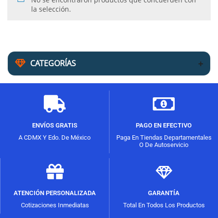
la selección.
CATEGORÍAS
ENVÍOS GRATIS
PAGO EN EFECTIVO
A CDMX Y Edo. De México
Paga En Tiendas Departamentales
O De Autoservicio
ATENCIÓN PERSONALIZADA
GARANTÍA
Cotizaciones Inmediatas
Total En Todos Los Productos