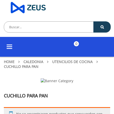
0
Toggle
navigation
HOME
CALEDONIA
UTENCILIOS DE COCINA
CUCHILLO PARA PAN
CUCHILLO PARA PAN
No se encontraron productos que concuerden con