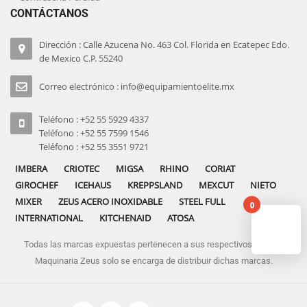
CONTÁCTANOS
Dirección : Calle Azucena No. 463 Col. Florida en Ecatepec Edo.
de Mexico C.P. 55240
Correo electrónico : info@equipamientoelite.mx
Teléfono : +52 55 5929 4337
Teléfono : +52 55 7599 1546
Teléfono : +52 55 3551 9721
IMBERA
CRIOTEC
MIGSA
RHINO
CORIAT
GIROCHEF
ICEHAUS
KREPPSLAND
MEXCUT
NIETO
MIXER
ZEUS ACERO INOXIDABLE
STEEL FULL
0
INTERNATIONAL
KITCHENAID
ATOSA
Todas las marcas expuestas pertenecen a sus respectivos dueños
No pro
Maquinaria Zeus solo se encarga de distribuir dichas marcas.