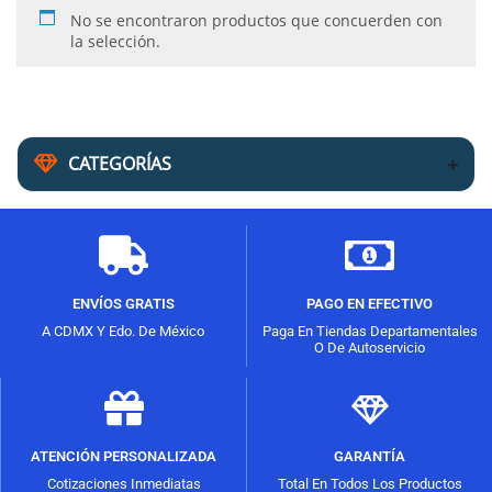
No se encontraron productos que concuerden con
la selección.
CATEGORÍAS
ENVÍOS GRATIS
PAGO EN EFECTIVO
A CDMX Y Edo. De México
Paga En Tiendas Departamentales
O De Autoservicio
ATENCIÓN PERSONALIZADA
GARANTÍA
Cotizaciones Inmediatas
Total En Todos Los Productos