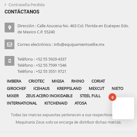
Contraseña Perdida
CONTÁCTANOS
Dirección : Calle Azucena No. 463 Col. Florida en Ecatepec Edo.
de Mexico C.P. 55240
Correo electrónico : info@equipamientoelite.mx
Teléfono : +52 55 5929 4337
Teléfono : +52 55 7599 1546
Teléfono : +52 55 3551 9721
IMBERA
CRIOTEC
MIGSA
RHINO
CORIAT
GIROCHEF
ICEHAUS
KREPPSLAND
MEXCUT
NIETO
MIXER
ZEUS ACERO INOXIDABLE
STEEL FULL
0
INTERNATIONAL
KITCHENAID
ATOSA
Todas las marcas expuestas pertenecen a sus respectivos dueños
No pro
Maquinaria Zeus solo se encarga de distribuir dichas marcas.