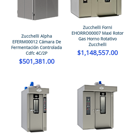
Zucchelli Forni
EHORRO00007 Maxi Rotor
Zucchelli Alpha
Gas Horno Rotativo
EFERM00012 Cámara De
Zucchelli
Fermentación Controlada
$
1,148,557.00
Cdfc 4C/2P
$
501,381.00