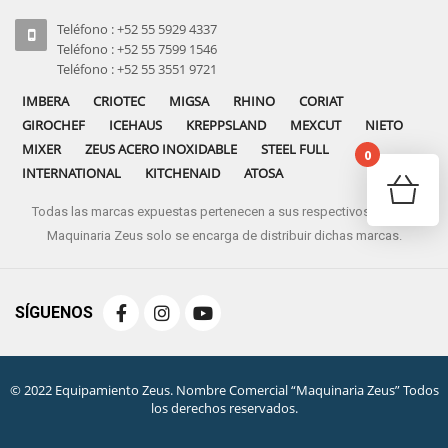
Teléfono : +52 55 5929 4337
Teléfono : +52 55 7599 1546
Teléfono : +52 55 3551 9721
IMBERA
CRIOTEC
MIGSA
RHINO
CORIAT
GIROCHEF
ICEHAUS
KREPPSLAND
MEXCUT
NIETO
MIXER
ZEUS ACERO INOXIDABLE
STEEL FULL
0
INTERNATIONAL
KITCHENAID
ATOSA
Todas las marcas expuestas pertenecen a sus respectivos dueños
No pro
Maquinaria Zeus solo se encarga de distribuir dichas marcas.
SÍGUENOS
© 2022 Equipamiento Zeus. Nombre Comercial “Maquinaria Zeus” Todos
los derechos reservados.