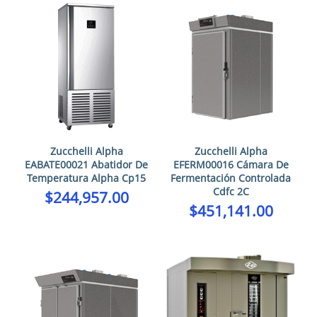
Zucchelli Alpha
Zucchelli Alpha
EABATE00021 Abatidor De
EFERM00016 Cámara De
Temperatura Alpha Cp15
Fermentación Controlada
Cdfc 2C
$
244,957.00
$
451,141.00