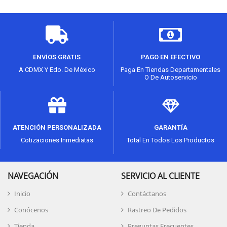
ENVÍOS GRATIS
PAGO EN EFECTIVO
A CDMX Y Edo. De México
Paga En Tiendas Departamentales
O De Autoservicio
ATENCIÓN PERSONALIZADA
GARANTÍA
Cotizaciones Inmediatas
Total En Todos Los Productos
NAVEGACIÓN
SERVICIO AL CLIENTE
Inicio
Contáctanos
Conócenos
Rastreo De Pedidos
Tienda
Preguntas Frecuentes